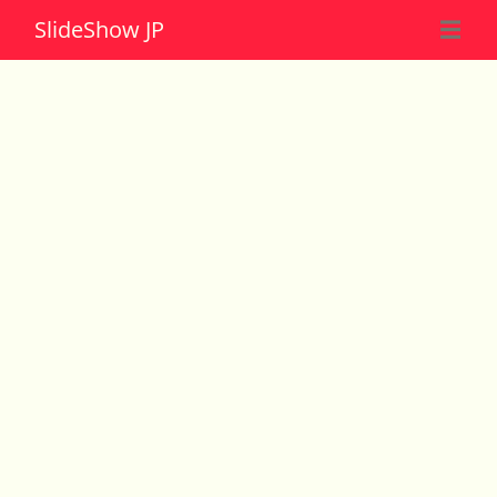
Slide
Show JP
☰