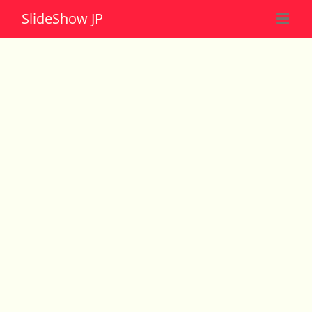
Slide
Show JP
☰