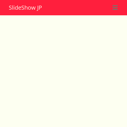
Slide
Show JP
☰