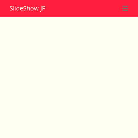
Slide
Show JP
☰