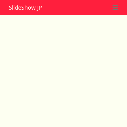
Slide
Show JP
☰