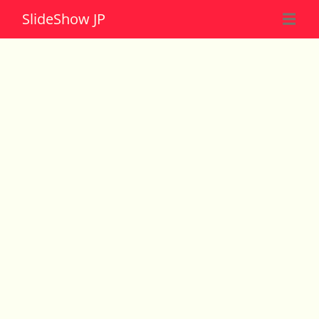
Slide
Show JP
☰