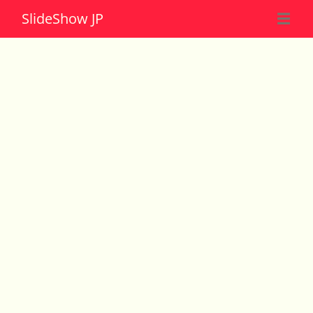
Slide
Show JP
☰