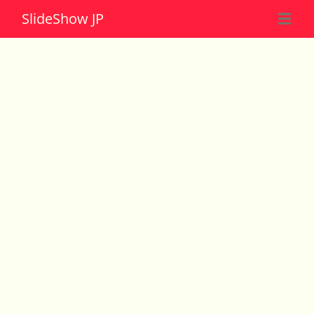
Slide
Show JP
☰