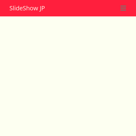
Slide
Show JP
☰