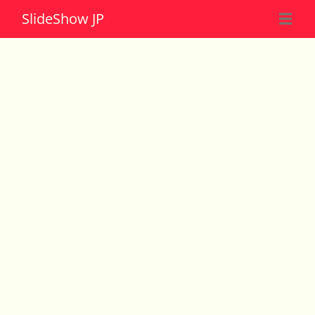
Slide
Show JP
☰