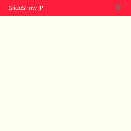
Slide
Show JP
☰