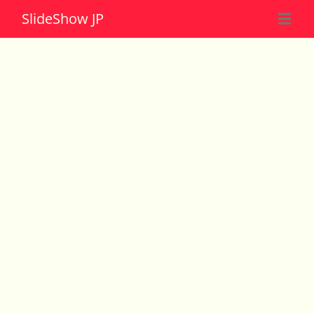
Slide
Show JP
☰