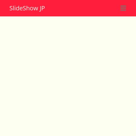
Slide
Show JP
☰