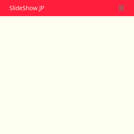
Slide
Show JP
☰