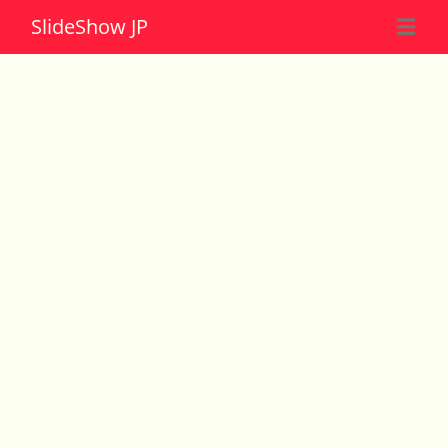
Slide
Show JP
☰