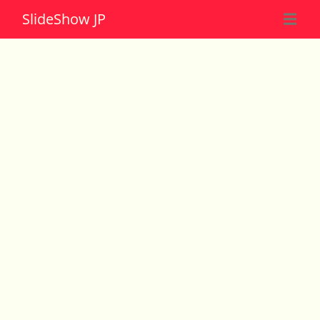
Slide
Show JP
☰