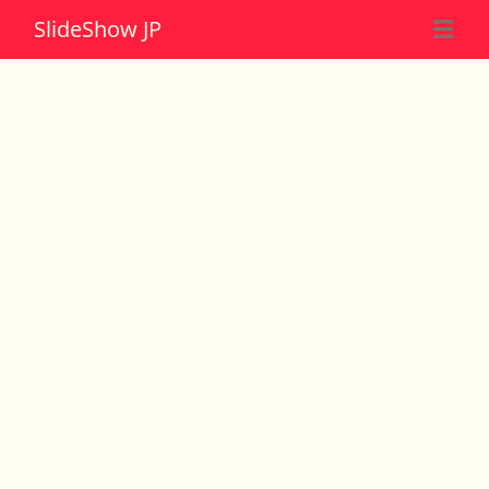
Slide
Show JP
☰