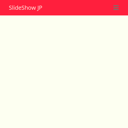
Slide
Show JP
☰