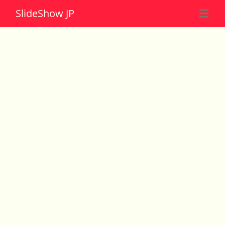
Slide
Show JP
☰