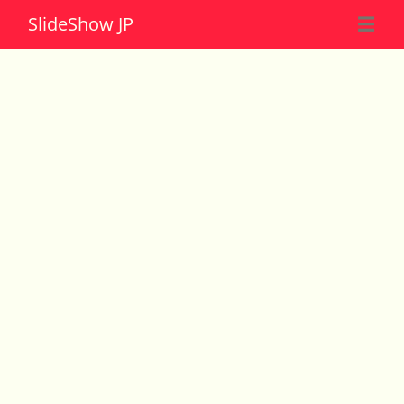
Slide
Show JP
☰