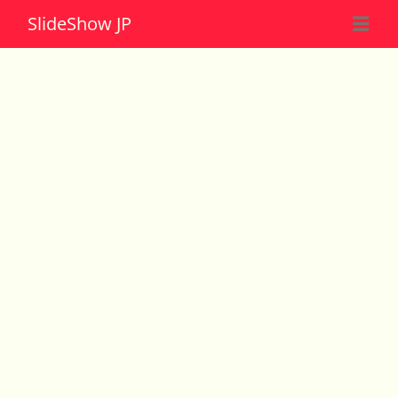
Slide
Show JP
☰