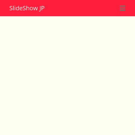
Slide
Show JP
☰