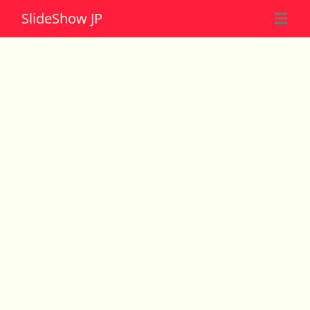
Slide
Show JP
☰