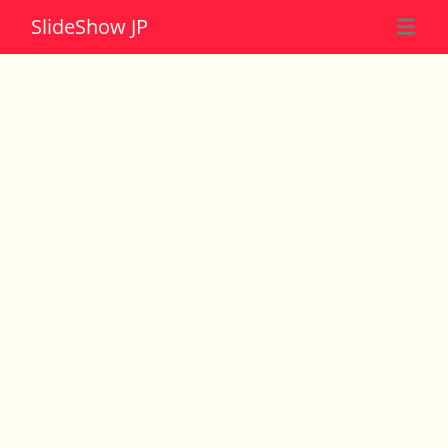
Slide
Show JP
☰