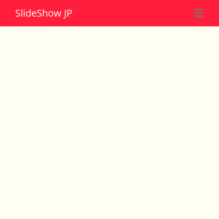
Slide
Show JP
☰