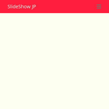
Slide
Show JP
☰