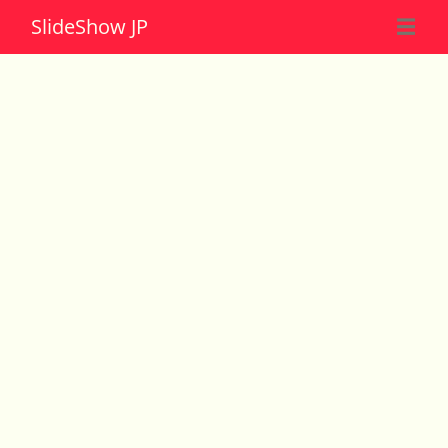
Slide
Show JP
☰