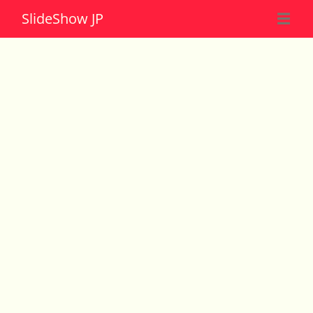
Slide
Show JP
☰