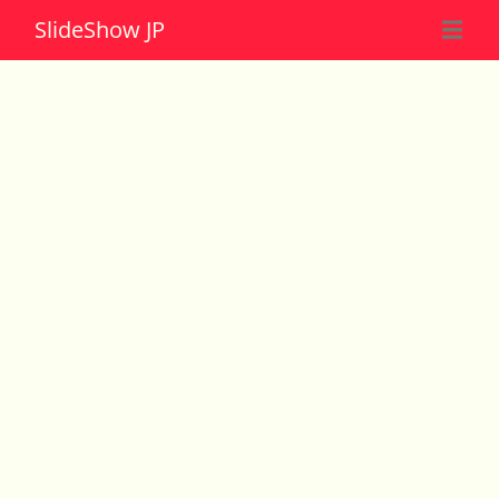
Slide
Show JP
☰