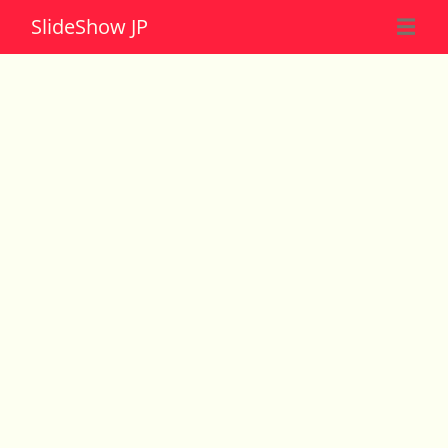
Slide
Show JP
☰