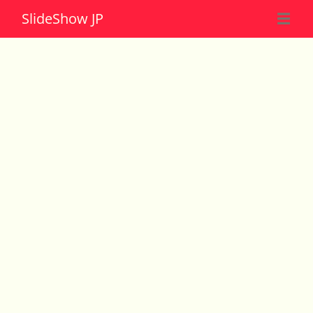
Slide
Show JP
☰