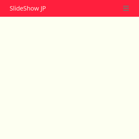
Slide
Show JP
☰