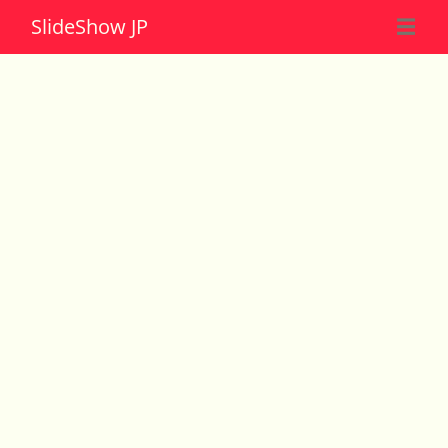
Slide
Show JP
☰