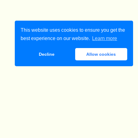
This website uses cookies to ensure you get the
best experience on our website.
Learn more
Decline
Allow cookies
ダウンロード
果重量 2玉