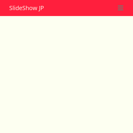
Slide
Show JP
☰