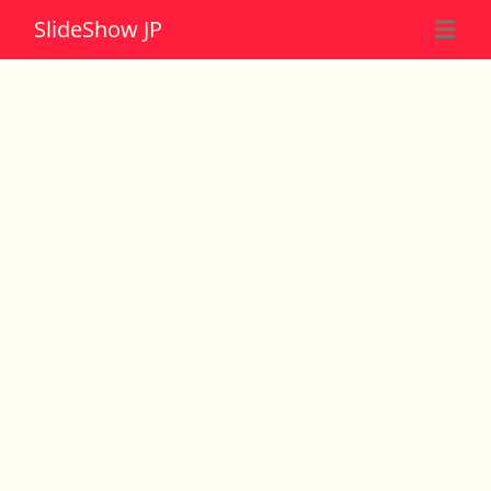
Slide
Show JP
☰