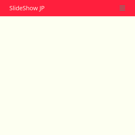
Slide
Show JP
☰