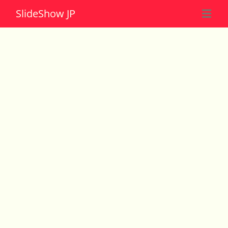
Slide
Show JP
☰