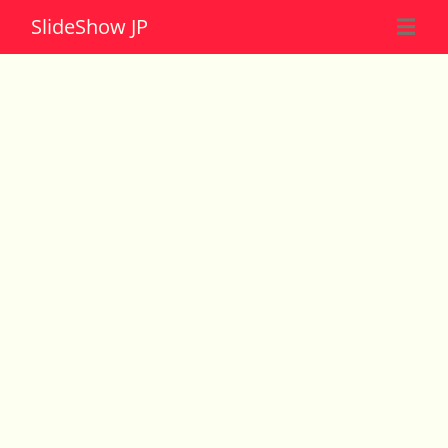
Slide
Show JP
☰