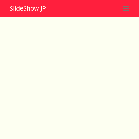
Slide
Show JP
☰