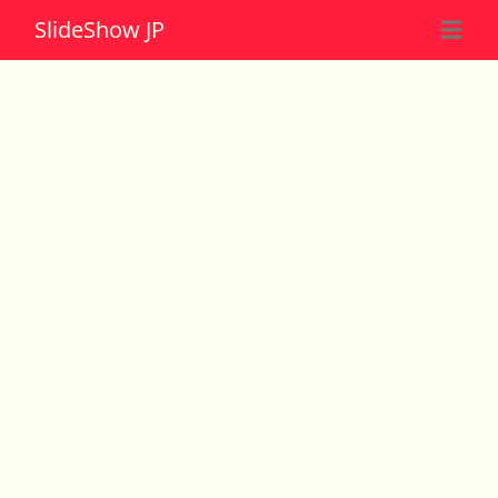
Slide
Show JP
☰