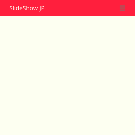
Slide
Show JP
☰