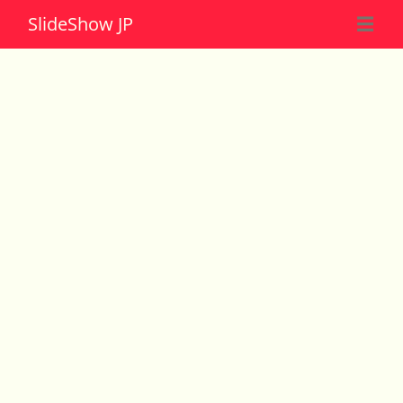
Slide
Show JP
☰