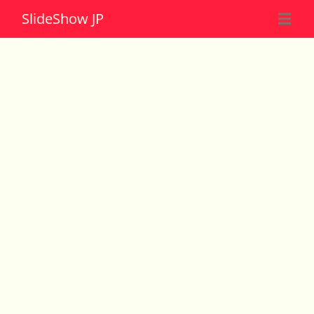
Slide
Show JP
☰