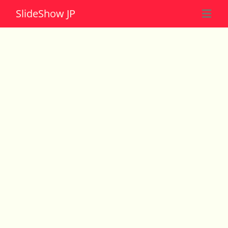
Slide
Show JP
☰