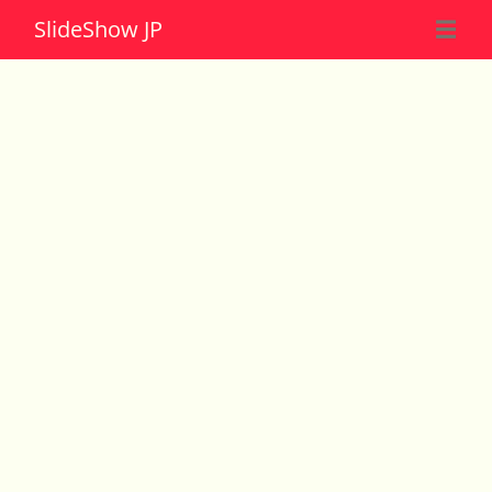
Slide
Show JP
☰