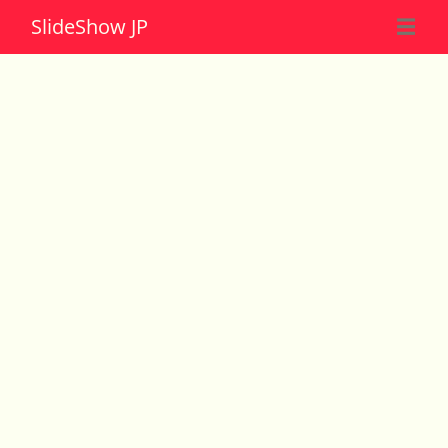
Slide
Show JP
☰