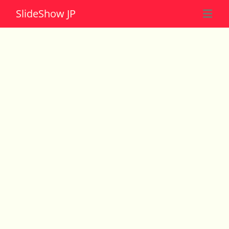
Slide
Show JP
☰