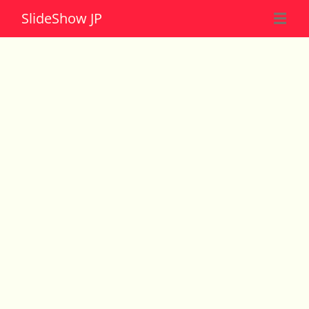
Slide
Show JP
☰