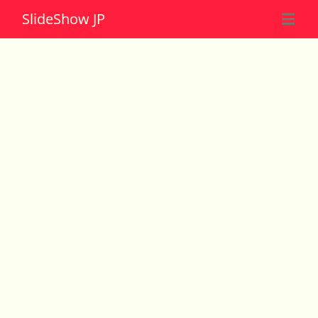
Slide
Show JP
☰